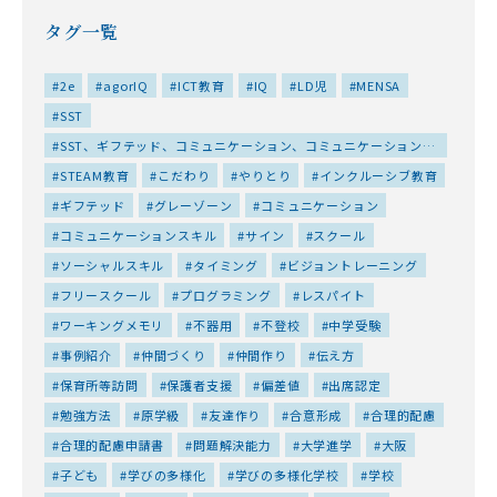
タグ一覧
2e
agorIQ
ICT教育
IQ
LD児
MENSA
SST
SST、ギフテッド、コミュニケーション、コミュニケーションス
キル、ソーシャルスキル、仲間づくり、友達作り、対人スキル、
STEAM教育
こだわり
やりとり
インクルーシブ教育
居場所、特性、集団、集団プログラム、高IQ
ギフテッド
グレーゾーン
コミュニケーション
コミュニケーションスキル
サイン
スクール
ソーシャルスキル
タイミング
ビジョントレーニング
フリースクール
プログラミング
レスパイト
ワーキングメモリ
不器用
不登校
中学受験
事例紹介
仲間づくり
仲間作り
伝え方
保育所等訪問
保護者支援
偏差値
出席認定
勉強方法
原学級
友達作り
合意形成
合理的配慮
合理的配慮申請書
問題解決能力
大学進学
大阪
子ども
学びの多様化
学びの多様化学校
学校