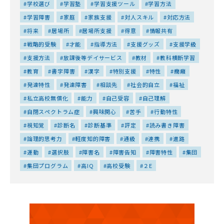
学校選び
学習塾
学習支援ツール
学習方法
学習障害
家庭
家族支援
対人スキル
対応方法
将来
居場所
居場所支援
得意
情報共有
戦略的受験
才能
指導方法
支援グッズ
支援学級
支援方法
放課後等デイサービス
教材
教科横断学習
教育
書字障害
漢字
特別支援
特性
癇癪
発達特性
発達障害
相談先
社会的自立
福祉
私立高校無償化
能力
自己受容
自己理解
自閉スペクトラム症
興味関心
苦手
行動特性
視知覚
診断名
診断基準
評定
読み書き障害
論理的思考力
軽度知的障害
通級
連携
進路
運動
選択肢
障害名
障害告知
障害特性
集団
集団プログラム
高IQ
高校受験
２E