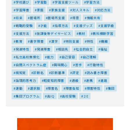
学校選び
学習塾
学習支援ツール
学習方法
学習障害
家庭
家族支援
対人スキル
対応方法
将来
居場所
居場所支援
得意
情報共有
戦略的受験
才能
指導方法
支援グッズ
支援学級
支援方法
放課後等デイサービス
教材
教科横断学習
教育
書字障害
漢字
特別支援
特性
癇癪
発達特性
発達障害
相談先
社会的自立
福祉
私立高校無償化
能力
自己受容
自己理解
自閉スペクトラム症
興味関心
苦手
行動特性
視知覚
診断名
診断基準
評定
読み書き障害
論理的思考力
軽度知的障害
通級
連携
進路
運動
選択肢
障害名
障害告知
障害特性
集団
集団プログラム
高IQ
高校受験
２E