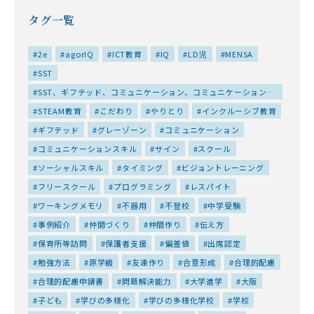
タグ一覧
2e
agorIQ
ICT教育
IQ
LD児
MENSA
SST
SST、ギフテッド、コミュニケーション、コミュニケーションス
キル、ソーシャルスキル、仲間づくり、友達作り、対人スキル、
STEAM教育
こだわり
やりとり
インクルーシブ教育
居場所、特性、集団、集団プログラム、高IQ
ギフテッド
グレーゾーン
コミュニケーション
コミュニケーションスキル
サイン
スクール
ソーシャルスキル
タイミング
ビジョントレーニング
フリースクール
プログラミング
レスパイト
ワーキングメモリ
不器用
不登校
中学受験
事例紹介
仲間づくり
仲間作り
伝え方
保育所等訪問
保護者支援
偏差値
出席認定
勉強方法
原学級
友達作り
合意形成
合理的配慮
合理的配慮申請書
問題解決能力
大学進学
大阪
子ども
学びの多様化
学びの多様化学校
学校