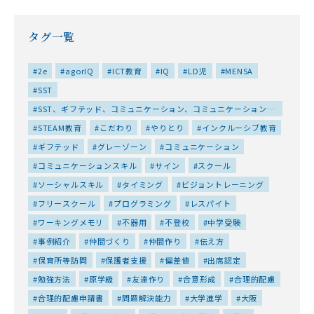
タグ一覧
2e
agorIQ
ICT教育
IQ
LD児
MENSA
SST
SST、ギフテッド、コミュニケーション、コミュニケーションス
キル、ソーシャルスキル、仲間づくり、友達作り、対人スキル、
STEAM教育
こだわり
やりとり
インクルーシブ教育
居場所、特性、集団、集団プログラム、高IQ
ギフテッド
グレーゾーン
コミュニケーション
コミュニケーションスキル
サイン
スクール
ソーシャルスキル
タイミング
ビジョントレーニング
フリースクール
プログラミング
レスパイト
ワーキングメモリ
不器用
不登校
中学受験
事例紹介
仲間づくり
仲間作り
伝え方
保育所等訪問
保護者支援
偏差値
出席認定
勉強方法
原学級
友達作り
合意形成
合理的配慮
合理的配慮申請書
問題解決能力
大学進学
大阪