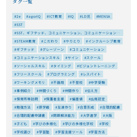
タグ一覧
2e
agorIQ
ICT教育
IQ
LD児
MENSA
SST
SST、ギフテッド、コミュニケーション、コミュニケーションス
キル、ソーシャルスキル、仲間づくり、友達作り、対人スキル、
STEAM教育
こだわり
やりとり
インクルーシブ教育
居場所、特性、集団、集団プログラム、高IQ
ギフテッド
グレーゾーン
コミュニケーション
コミュニケーションスキル
サイン
スクール
ソーシャルスキル
タイミング
ビジョントレーニング
フリースクール
プログラミング
レスパイト
ワーキングメモリ
不器用
不登校
中学受験
事例紹介
仲間づくり
仲間作り
伝え方
保育所等訪問
保護者支援
偏差値
出席認定
勉強方法
原学級
友達作り
合意形成
合理的配慮
合理的配慮申請書
問題解決能力
大学進学
大阪
子ども
学びの多様化
学びの多様化学校
学校
学校選び
学習塾
学習支援ツール
学習方法