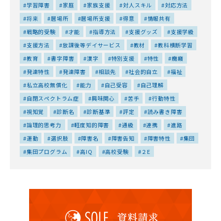
学習障害
家庭
家族支援
対人スキル
対応方法
将来
居場所
居場所支援
得意
情報共有
戦略的受験
才能
指導方法
支援グッズ
支援学級
支援方法
放課後等デイサービス
教材
教科横断学習
教育
書字障害
漢字
特別支援
特性
癇癪
発達特性
発達障害
相談先
社会的自立
福祉
私立高校無償化
能力
自己受容
自己理解
自閉スペクトラム症
興味関心
苦手
行動特性
視知覚
診断名
診断基準
評定
読み書き障害
論理的思考力
軽度知的障害
通級
連携
進路
運動
選択肢
障害名
障害告知
障害特性
集団
集団プログラム
高IQ
高校受験
２E