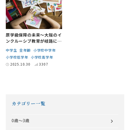
原学級保障の未来～大阪のイ
ンクルーシブ教育が岐路に立
つ～
中学生
全年齢
小学校中学年
小学校低学年
小学校高学年
2025.10.30
3307
カテゴリー一覧
0歳～3歳