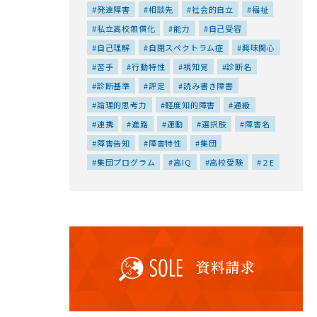
発達障害
相談先
社会的自立
福祉
私立高校無償化
能力
自己受容
自己理解
自閉スペクトラム症
興味関心
苦手
行動特性
視知覚
診断名
診断基準
評定
読み書き障害
論理的思考力
軽度知的障害
通級
連携
進路
運動
選択肢
障害名
障害告知
障害特性
集団
集団プログラム
高IQ
高校受験
２E