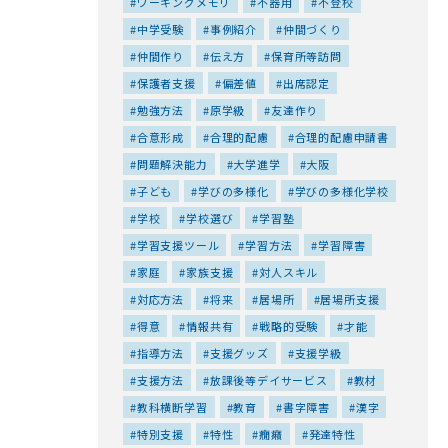
ワーキングメモリ
不器用
不登校
中学受験
事例紹介
仲間づくり
仲間作り
伝え方
保育所等訪問
保護者支援
偏差値
出席認定
勉強方法
原学級
友達作り
合意形成
合理的配慮
合理的配慮申請書
問題解決能力
大学進学
大阪
子ども
学びの多様化
学びの多様化学校
学校
学校選び
学習塾
学習支援ツール
学習方法
学習障害
家庭
家族支援
対人スキル
対応方法
将来
居場所
居場所支援
得意
情報共有
戦略的受験
才能
指導方法
支援グッズ
支援学級
支援方法
放課後等デイサービス
教材
教科横断学習
教育
書字障害
漢字
特別支援
特性
癇癪
発達特性