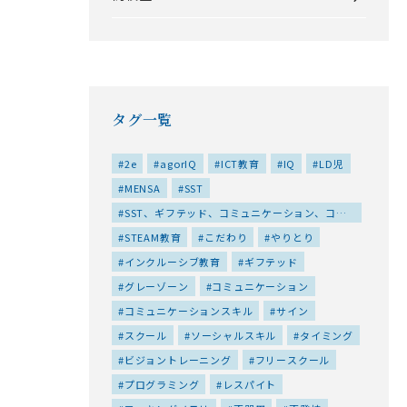
タグ一覧
2e
agorIQ
ICT教育
IQ
LD児
MENSA
SST
SST、ギフテッド、コミュニケーション、コミ
ュニケーションスキル、ソーシャルスキル、仲間
STEAM教育
こだわり
やりとり
づくり、友達作り、対人スキル、居場所、特性、
集団、集団プログラム、高IQ
インクルーシブ教育
ギフテッド
グレーゾーン
コミュニケーション
コミュニケーションスキル
サイン
スクール
ソーシャルスキル
タイミング
ビジョントレーニング
フリースクール
プログラミング
レスパイト