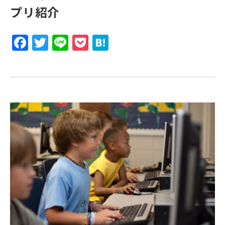
プリ紹介
F
T
Li
P
H
a
w
n
o
at
c
it
e
c
e
e
te
k
n
b
r
et
a
o
o
k