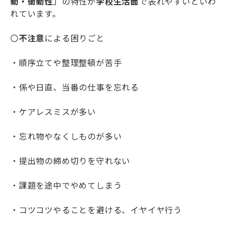
動・衝動性
」の特性が
学校生活面
で表れやすいといわ
れています。
〇
不注意
による困りごと
・順序立てや整理整頓が苦手
・係や日直、当番の仕事を忘れる
・ケアレスミスが多い
・忘れ物やなくしものが多い
・提出物の締め切りを守れない
・課題を途中でやめてしまう
・コツコツやることを避ける、イヤイヤ行う